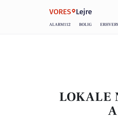
VORES
Lejre
ALARM112
BOLIG
ERHVER
LOKALE 
A