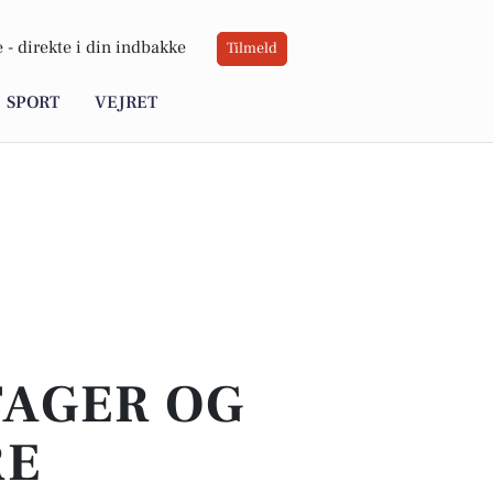
 -
direkte i din indbakke
Tilmeld
SPORT
VEJRET
TAGER OG
RE