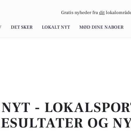
Gratis nyheder fra
dit
lokalområde
V
DET SKER
LOKALT NYT
MØD DINE NABOER
 NYT - LOKALSPORT
 RESULTATER OG N