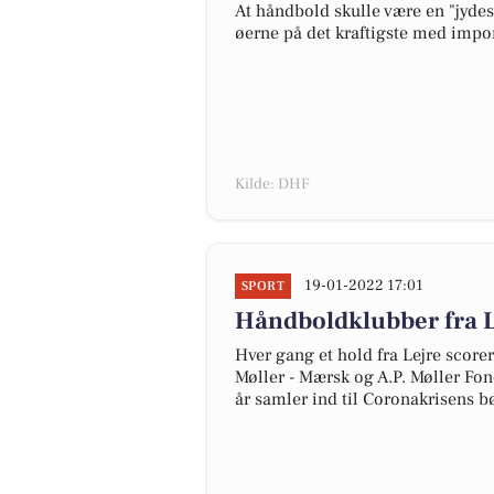
At håndbold skulle være en "jyde
øerne på det kraftigste med im
Kilde: DHF
19-01-2022 17:01
SPORT
Håndboldklubber fra L
Hver gang et hold fra Lejre score
Møller - Mærsk og A.P. Møller Fo
år samler ind til Coronakrisens b