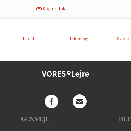
Kopiér link
Padel
Ishockey
Svømn
VORES
Lejre
GENVEJE
BLI