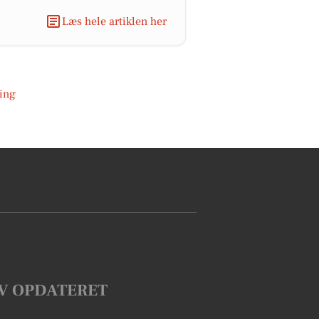
Læs hele artiklen her
ing
V OPDATERET