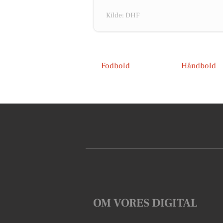
Kilde: DHF
Fodbold
Håndbold
OM VORES DIGITAL