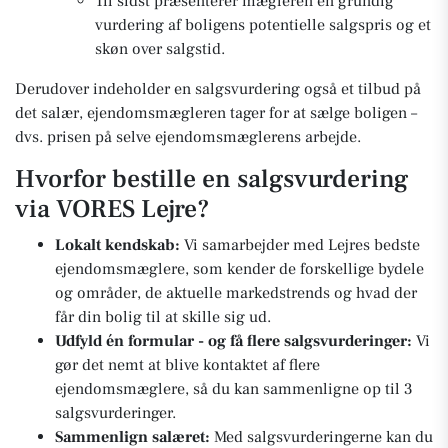
Til sidst præsenterer mægleren en grundig
vurdering af boligens potentielle salgspris og et
skøn over salgstid.
Derudover indeholder en salgsvurdering også et tilbud på
det salær, ejendomsmægleren tager for at sælge boligen –
dvs. prisen på selve ejendomsmæglerens arbejde.
Hvorfor bestille en salgsvurdering
via VORES Lejre?
Lokalt kendskab:
Vi samarbejder med Lejres bedste
ejendomsmæglere, som kender de forskellige bydele
og områder, de aktuelle markedstrends og hvad der
får din bolig til at skille sig ud.
Udfyld én formular - og få flere salgsvurderinger:
Vi
gør det nemt at blive kontaktet af flere
ejendomsmæglere, så du kan sammenligne op til 3
salgsvurderinger.
Sammenlign salæret:
Med salgsvurderingerne kan du