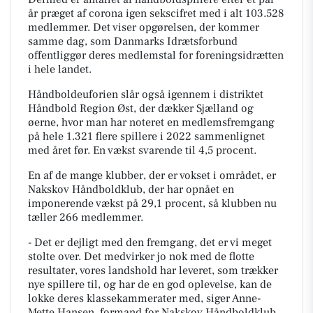
år præget af corona igen sekscifret med i alt 103.528
medlemmer. Det viser opgørelsen, der kommer
samme dag, som Danmarks Idrætsforbund
offentliggør deres medlemstal for foreningsidrætten
i hele landet.
Håndboldeuforien slår også igennem i distriktet
Håndbold Region Øst, der dækker Sjælland og
øerne, hvor man har noteret en medlemsfremgang
på hele 1.321 flere spillere i 2022 sammenlignet
med året før. En vækst svarende til 4,5 procent.
En af de mange klubber, der er vokset i området, er
Nakskov Håndboldklub, der har opnået en
imponerende vækst på 29,1 procent, så klubben nu
tæller 266 medlemmer.
- Det er dejligt med den fremgang, det er vi meget
stolte over. Det medvirker jo nok med de flotte
resultater, vores landshold har leveret, som trækker
nye spillere til, og har de en god oplevelse, kan de
lokke deres klassekammerater med, siger Anne-
Mette Hansen, formand for Nakskov Håndboldklub.