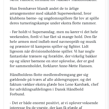
Hun fremhæver blandt andet de to årlige
arrangementer med såkaldt Superweekend, hvor
klubbens børne- og ungdomsspillere får lov at spille
deres turneringskampe under ekstra flotte rammer.
- Før holdt vi Supersøndag, men nu kører vi det hele
weekenden, fordi vi har fået så mange hold. Den får
hele armen med indløb med navneopråb og musik
og præmier til kampens spiller og fighter. Lidt
ligesom når divisionsholdene spiller. Vi har nogle
fantastiske trænere og forældre, der virkelig bakker
op og sikrer børnene en stor oplevelse, der er god
for sammenholdet, forklarer Anne-Mette Hansen.
Håndboldens flotte medlemsfremgang gør sig
gældende på tværs af alle aldersgrupper, og det
faktum vækker ekstra glæde hos Lene Karsbæk, chef
for udviklingsafdelingen i Dansk Håndbold
Forbund.
- Det er både enormt positivt, at vi oplever voksende
interesse fra de yngste, der kan få glæde af