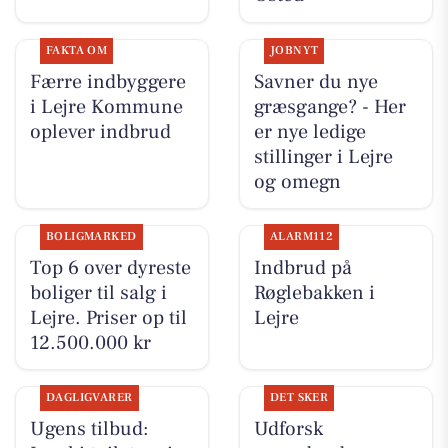
FAKTA OM
JOBNYT
Færre indbyggere
Savner du nye
i Lejre Kommune
græsgange? - Her
oplever indbrud
er nye ledige
stillinger i Lejre
og omegn
BOLIGMARKED
ALARM112
Top 6 over dyreste
Indbrud på
boliger til salg i
Røglebakken i
Lejre. Priser op til
Lejre
12.500.000 kr
DAGLIGVARER
DET SKER
Ugens tilbud:
Udforsk