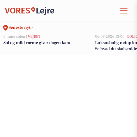
VORES
Lejre
Seneste nyt ›
6 timer siden |
VEJRET
06-08-2026 13:00 |
BOLI
Sol og mild varme giver dagen kant
Luksusbolig netop kom
Se hvad du skal smide 
adresser her