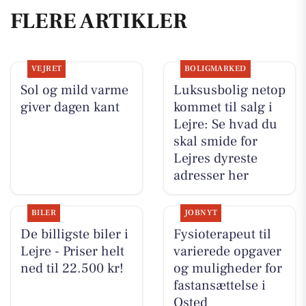
FLERE ARTIKLER
VEJRET
BOLIGMARKED
Sol og mild varme
Luksusbolig netop
giver dagen kant
kommet til salg i
Lejre: Se hvad du
skal smide for
Lejres dyreste
adresser her
BILER
JOBNYT
De billigste biler i
Fysioterapeut til
Lejre - Priser helt
varierede opgaver
ned til 22.500 kr!
og muligheder for
fastansættelse i
Osted