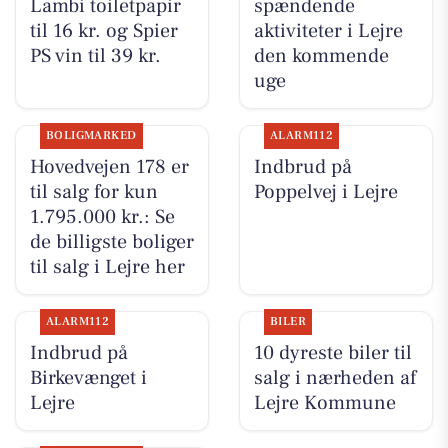
Lambi toiletpapir
spændende
til 16 kr. og Spier
aktiviteter i Lejre
PS vin til 39 kr.
den kommende
uge
BOLIGMARKED
ALARM112
Hovedvejen 178 er
Indbrud på
til salg for kun
Poppelvej i Lejre
1.795.000 kr.: Se
de billigste boliger
til salg i Lejre her
ALARM112
BILER
Indbrud på
10 dyreste biler til
Birkevænget i
salg i nærheden af
Lejre
Lejre Kommune