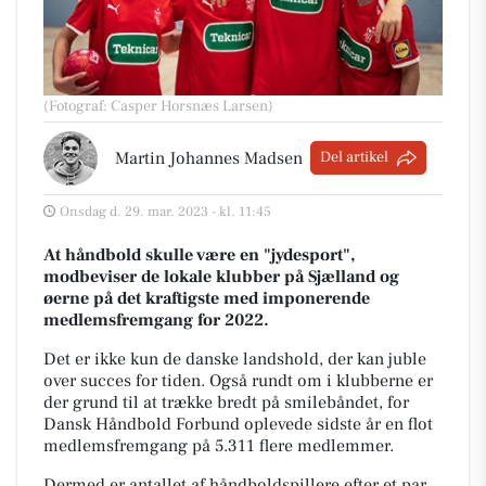
(Fotograf: Casper Horsnæs Larsen)
Martin Johannes Madsen
Del artikel
Onsdag d. 29. mar. 2023 - kl. 11:45
At håndbold skulle være en "jydesport",
modbeviser de lokale klubber på Sjælland og
øerne på det kraftigste med imponerende
medlemsfremgang for 2022.
Det er ikke kun de danske landshold, der kan juble
over succes for tiden. Også rundt om i klubberne er
der grund til at trække bredt på smilebåndet, for
Dansk Håndbold Forbund oplevede sidste år en flot
medlemsfremgang på 5.311 flere medlemmer.
Dermed er antallet af håndboldspillere efter et par