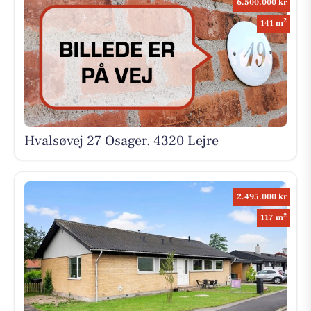
6.500.000 kr
2
141 m
Hvalsøvej 27 Osager, 4320 Lejre
2.495.000 kr
2
117 m