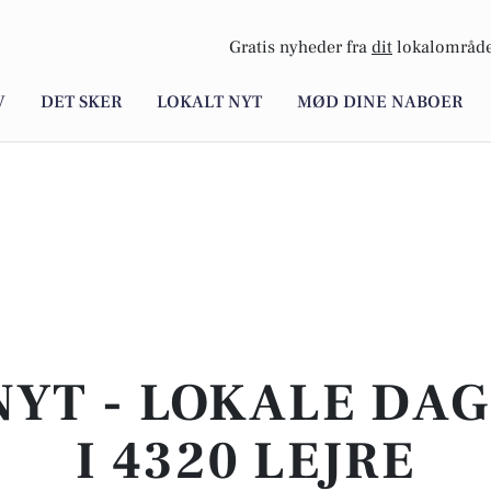
Gratis nyheder fra
dit
lokalområde
V
DET SKER
LOKALT NYT
MØD DINE NABOER
NYT - LOKALE DA
I 4320 LEJRE