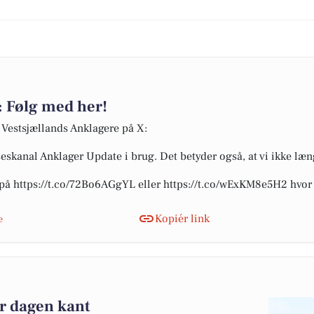
: Følg med her!
 Vestsjællands Anklagere på X:
seskanal Anklager Update i brug. Det betyder også, at vi ikke læ
 på https://t.co/72Bo6AGgYL eller https://t.co/wExKM8e5H2 hvo
Kopiér link
e
er dagen kant