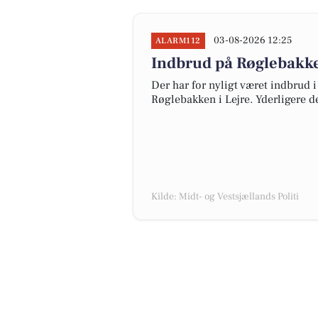
03-08-2026 12:25
ALARM112
Indbrud på Røglebakke
Der har for nyligt været indbrud i
Røglebakken i Lejre. Yderligere d
Kilde: Midt- og Vestsjællands Politi