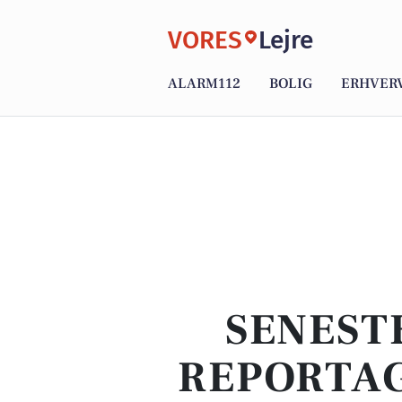
VORES
Lejre
ALARM112
BOLIG
ERHVER
SENEST
REPORTAG