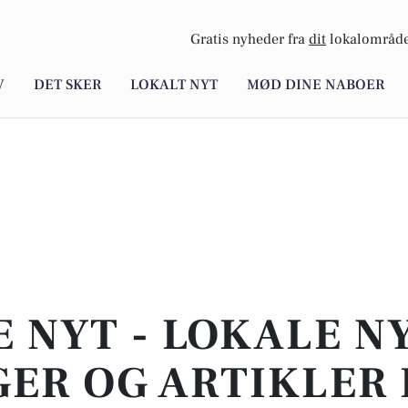
Gratis nyheder fra
dit
lokalområde
V
DET SKER
LOKALT NYT
MØD DINE NABOER
E NYT - LOKALE N
ER OG ARTIKLER 