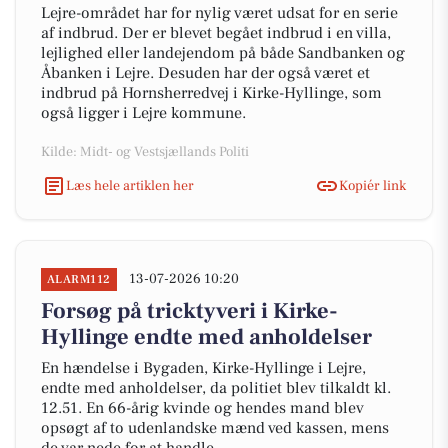
Lejre-området har for nylig været udsat for en serie
af indbrud. Der er blevet begået indbrud i en villa,
lejlighed eller landejendom på både Sandbanken og
Åbanken i Lejre. Desuden har der også været et
indbrud på Hornsherredvej i Kirke-Hyllinge, som
også ligger i Lejre kommune.
Kilde: Midt- og Vestsjællands Politi
Læs hele artiklen her
Kopiér link
13-07-2026 10:20
ALARM112
Forsøg på tricktyveri i Kirke-
Hyllinge endte med anholdelser
En hændelse i Bygaden, Kirke-Hyllinge i Lejre,
endte med anholdelser, da politiet blev tilkaldt kl.
12.51. En 66-årig kvinde og hendes mand blev
opsøgt af to udenlandske mænd ved kassen, mens