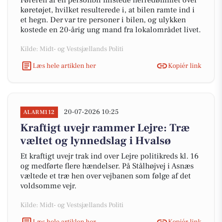
Føreren af en personbil mistede herredømmet over
køretøjet, hvilket resulterede i, at bilen ramte ind i
et hegn. Der var tre personer i bilen, og ulykken
kostede en 20-årig ung mand fra lokalområdet livet.
Kilde: Midt- og Vestsjællands Politi
Læs hele artiklen her
Kopiér link
20-07-2026 10:25
ALARM112
Kraftigt uvejr rammer Lejre: Træ
væltet og lynnedslag i Hvalsø
Et kraftigt uvejr trak ind over Lejre politikreds kl. 16
og medførte flere hændelser. På Stålhøjvej i Asnæs
væltede et træ hen over vejbanen som følge af det
voldsomme vejr.
Kilde: Midt- og Vestsjællands Politi
Læs hele artiklen her
Kopiér link