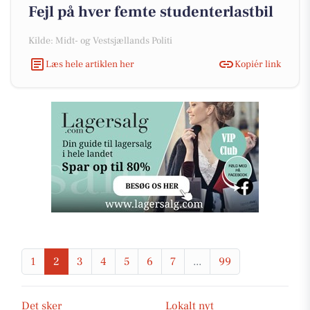
Fejl på hver femte studenterlastbil
Kilde: Midt- og Vestsjællands Politi
Læs hele artiklen her
Kopiér link
1
2
3
4
5
6
7
...
99
Det sker
Lokalt nyt