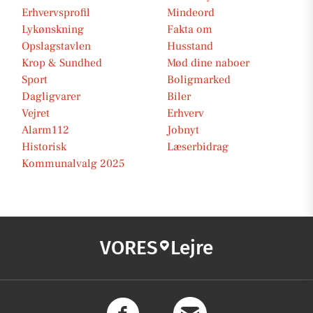
Erhvervsprofil
Mindeord
Lykønskning
Fakta om
Opslagstavlen
Husstand
Krop & Sundhed
Mød dine naboer
Sport
Boligmarked
Dagligvarer
Biler
Vejret
Erhverv
Alarm112
Jobnyt
Historisk
Læserbidrag
Kommunalvalg 2025
VORES
Lejre