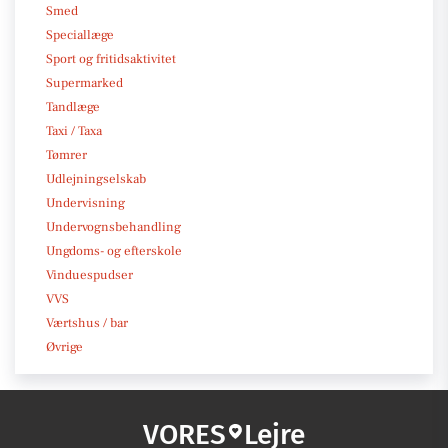
Smed
Speciallæge
Sport og fritidsaktivitet
Supermarked
Tandlæge
Taxi / Taxa
Tømrer
Udlejningselskab
Undervisning
Undervognsbehandling
Ungdoms- og efterskole
Vinduespudser
VVS
Værtshus / bar
Øvrige
VORES
Lejre