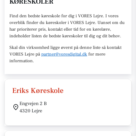
KØRESKOLER
Find den
bedste køreskole
for dig i VORES Lejre. I vores
overblik finder du køreskoler i VORES
Lejre
.
U
anset om du
har prioriterer pris, kontakt eller tid for en kørelære
,
indeholder listen de bedste køreskoler til dig og dit behov.
Skal din virksomhed ligge øverst på denne liste så kontakt
VORES Lejre
på
partner@voresdigital.dk
for mere
information.
Eriks Køreskole
Engvejen 2 B
4320 Lejre