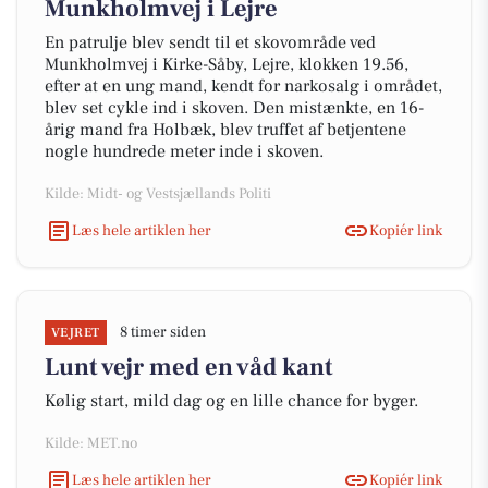
Munkholmvej i Lejre
En patrulje blev sendt til et skovområde ved
Munkholmvej i Kirke-Såby, Lejre, klokken 19.56,
efter at en ung mand, kendt for narkosalg i området,
blev set cykle ind i skoven. Den mistænkte, en 16-
årig mand fra Holbæk, blev truffet af betjentene
nogle hundrede meter inde i skoven.
Kilde: Midt- og Vestsjællands Politi
Læs hele artiklen her
Kopiér link
8 timer siden
VEJRET
Lunt vejr med en våd kant
Kølig start, mild dag og en lille chance for byger.
Kilde: MET.no
Læs hele artiklen her
Kopiér link