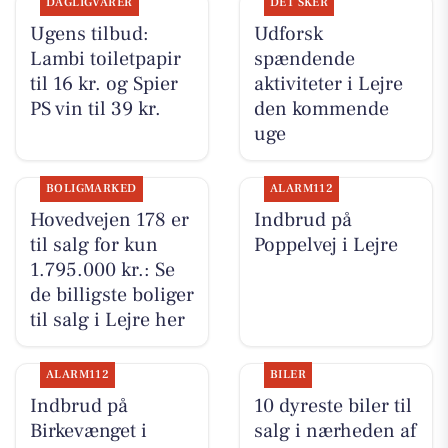
DAGLIGVARER
DET SKER
Ugens tilbud:
Udforsk
Lambi toiletpapir
spændende
til 16 kr. og Spier
aktiviteter i Lejre
PS vin til 39 kr.
den kommende
uge
BOLIGMARKED
ALARM112
Hovedvejen 178 er
Indbrud på
til salg for kun
Poppelvej i Lejre
1.795.000 kr.: Se
de billigste boliger
til salg i Lejre her
ALARM112
BILER
Indbrud på
10 dyreste biler til
Birkevænget i
salg i nærheden af