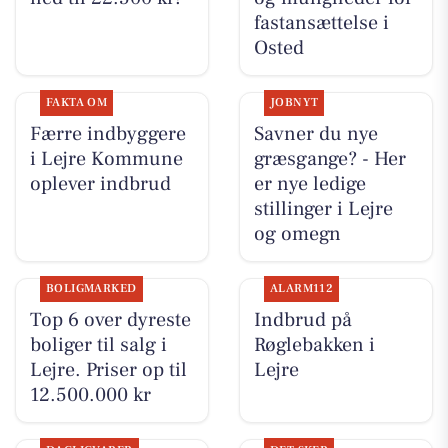
fastansættelse i
Osted
FAKTA OM
JOBNYT
Færre indbyggere
Savner du nye
i Lejre Kommune
græsgange? - Her
oplever indbrud
er nye ledige
stillinger i Lejre
og omegn
BOLIGMARKED
ALARM112
Top 6 over dyreste
Indbrud på
boliger til salg i
Røglebakken i
Lejre. Priser op til
Lejre
12.500.000 kr