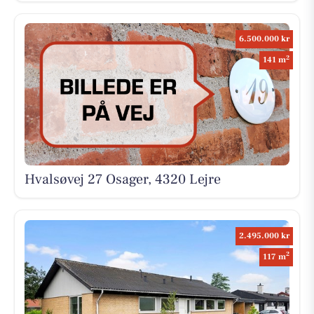
6.500.000 kr
2
141 m
Hvalsøvej 27 Osager, 4320 Lejre
2.495.000 kr
2
117 m