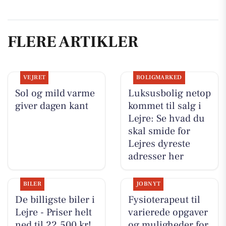
FLERE ARTIKLER
VEJRET
BOLIGMARKED
Sol og mild varme
Luksusbolig netop
giver dagen kant
kommet til salg i
Lejre: Se hvad du
skal smide for
Lejres dyreste
adresser her
BILER
JOBNYT
De billigste biler i
Fysioterapeut til
Lejre - Priser helt
varierede opgaver
ned til 22.500 kr!
og muligheder for