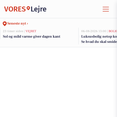
VORES
Lejre
Seneste nyt ›
23 timer siden |
VEJRET
06-08-2026 13:00 |
BOLI
Sol og mild varme giver dagen kant
Luksusbolig netop kom
Se hvad du skal smide 
adresser her