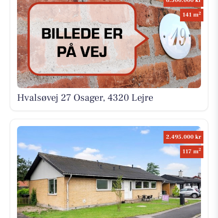
6.500.000 kr
2
141 m
Hvalsøvej 27 Osager, 4320 Lejre
2.495.000 kr
2
117 m