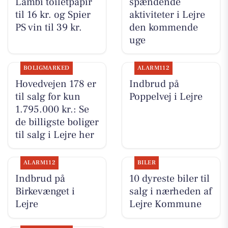
Lambi toiletpapir
spændende
til 16 kr. og Spier
aktiviteter i Lejre
PS vin til 39 kr.
den kommende
uge
BOLIGMARKED
ALARM112
Hovedvejen 178 er
Indbrud på
til salg for kun
Poppelvej i Lejre
1.795.000 kr.: Se
de billigste boliger
til salg i Lejre her
ALARM112
BILER
Indbrud på
10 dyreste biler til
Birkevænget i
salg i nærheden af
Lejre
Lejre Kommune