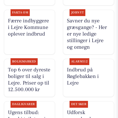
FAKTA OM
JOBNYT
Færre indbyggere
Savner du nye
i Lejre Kommune
græsgange? - Her
oplever indbrud
er nye ledige
stillinger i Lejre
og omegn
BOLIGMARKED
ALARM112
Top 6 over dyreste
Indbrud på
boliger til salg i
Røglebakken i
Lejre. Priser op til
Lejre
12.500.000 kr
DAGLIGVARER
DET SKER
Ugens tilbud:
Udforsk