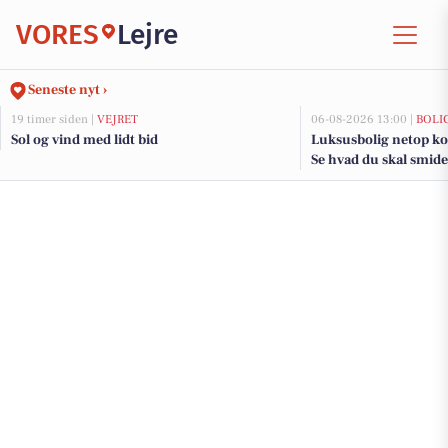
VORES
Lejre
Seneste nyt ›
19 timer siden |
VEJRET
06-08-2026 13:00 |
BOLI
Sol og vind med lidt bid
Luksusbolig netop kom
Se hvad du skal smide 
adresser her