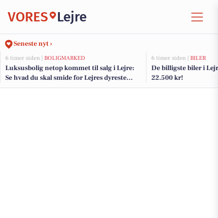
VORES
Lejre
Seneste nyt ›
6 timer siden |
BOLIGMARKED
6 timer siden |
BILER
Luksusbolig netop kommet til salg i Lejre:
De billigste biler i Lej
Se hvad du skal smide for Lejres dyreste
22.500 kr!
adresser her