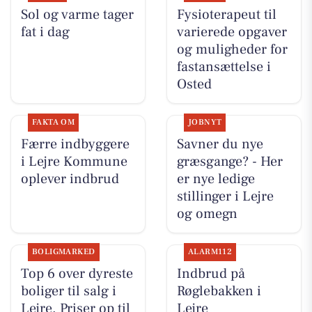
Sol og varme tager
Fysioterapeut til
fat i dag
varierede opgaver
og muligheder for
fastansættelse i
Osted
FAKTA OM
JOBNYT
Færre indbyggere
Savner du nye
i Lejre Kommune
græsgange? - Her
oplever indbrud
er nye ledige
stillinger i Lejre
og omegn
BOLIGMARKED
ALARM112
Top 6 over dyreste
Indbrud på
boliger til salg i
Røglebakken i
Lejre. Priser op til
Lejre