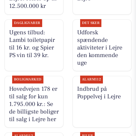
12.500.000 kr
DAGLIGVARER
DET SKER
Ugens tilbud:
Udforsk
Lambi toiletpapir
spændende
til 16 kr. og Spier
aktiviteter i Lejre
PS vin til 39 kr.
den kommende
uge
BOLIGMARKED
ALARM112
Hovedvejen 178 er
Indbrud på
til salg for kun
Poppelvej i Lejre
1.795.000 kr.: Se
de billigste boliger
til salg i Lejre her
ALARM112
BILER