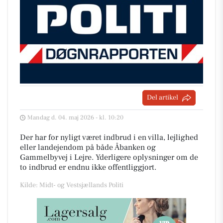
Del artikel
Mandag d. 04. maj 2026 - kl. 10:20
Der har for nyligt været indbrud i en villa, lejlighed
eller landejendom på både Åbanken og
Gammelbyvej i Lejre. Yderligere oplysninger om de
to indbrud er endnu ikke offentliggjort.
Kilde: Midt- og Vestsjællands Politi