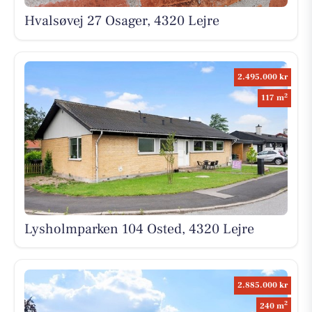
Hvalsøvej 27 Osager, 4320 Lejre
2.495.000 kr
2
117 m
Lysholmparken 104 Osted, 4320 Lejre
2.885.000 kr
2
240 m