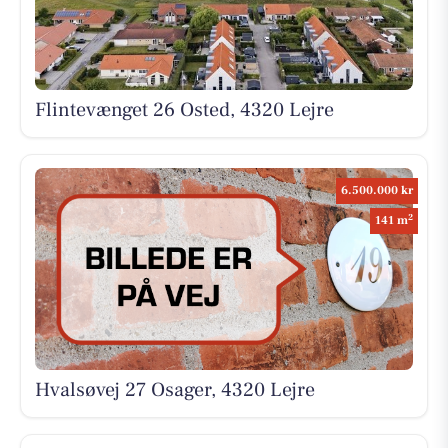
Flintevænget 26 Osted, 4320 Lejre
6.500.000 kr
2
141 m
Hvalsøvej 27 Osager, 4320 Lejre