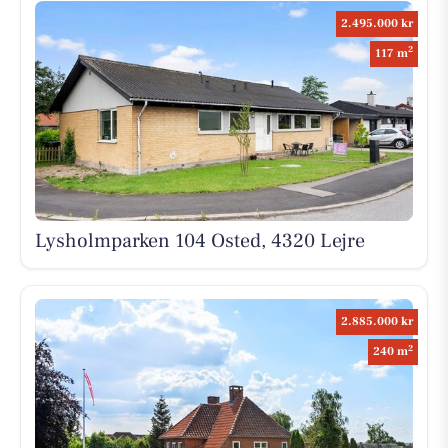
2.495.000 kr
2
117 m
Lysholmparken 104 Osted, 4320 Lejre
2.885.000 kr
2
240 m