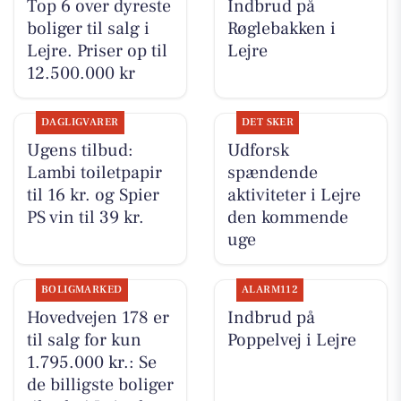
Top 6 over dyreste
Indbrud på
boliger til salg i
Røglebakken i
Lejre. Priser op til
Lejre
12.500.000 kr
DAGLIGVARER
DET SKER
Ugens tilbud:
Udforsk
Lambi toiletpapir
spændende
til 16 kr. og Spier
aktiviteter i Lejre
PS vin til 39 kr.
den kommende
uge
BOLIGMARKED
ALARM112
Hovedvejen 178 er
Indbrud på
til salg for kun
Poppelvej i Lejre
1.795.000 kr.: Se
de billigste boliger