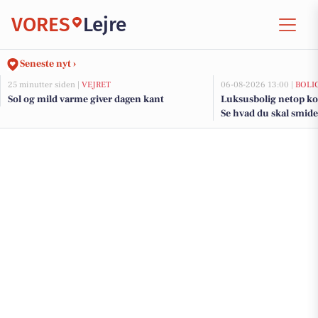
VORES
Lejre
Seneste nyt ›
25 minutter siden |
VEJRET
06-08-2026 13:00 |
BOLI
Sol og mild varme giver dagen kant
Luksusbolig netop kom
Se hvad du skal smide 
adresser her