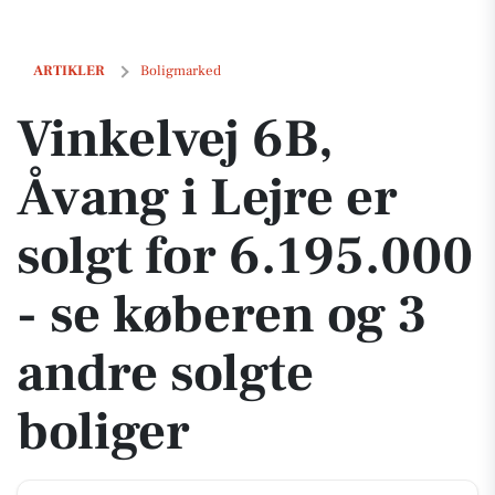
Vinkelvej 6B, Åvang i Lejre er solgt for 6.195.000 - se køberen og 3 an
ARTIKLER
Boligmarked
Vinkelvej 6B,
Åvang i Lejre er
solgt for 6.195.000
- se køberen og 3
andre solgte
boliger