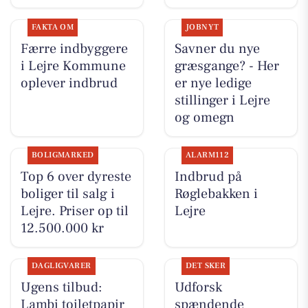
FAKTA OM
JOBNYT
Færre indbyggere
Savner du nye
i Lejre Kommune
græsgange? - Her
oplever indbrud
er nye ledige
stillinger i Lejre
og omegn
BOLIGMARKED
ALARM112
Top 6 over dyreste
Indbrud på
boliger til salg i
Røglebakken i
Lejre. Priser op til
Lejre
12.500.000 kr
DAGLIGVARER
DET SKER
Ugens tilbud:
Udforsk
Lambi toiletpapir
spændende