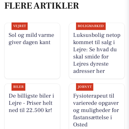
FLERE ARTIKLER
VEJRET
BOLIGMARKED
Sol og mild varme
Luksusbolig netop
giver dagen kant
kommet til salg i
Lejre: Se hvad du
skal smide for
Lejres dyreste
adresser her
BILER
JOBNYT
De billigste biler i
Fysioterapeut til
Lejre - Priser helt
varierede opgaver
ned til 22.500 kr!
og muligheder for
fastansættelse i
Osted