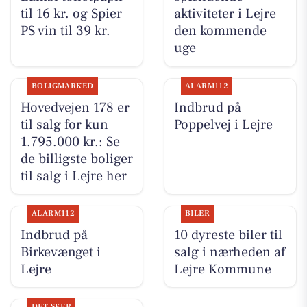
til 16 kr. og Spier
aktiviteter i Lejre
PS vin til 39 kr.
den kommende
uge
BOLIGMARKED
ALARM112
Hovedvejen 178 er
Indbrud på
til salg for kun
Poppelvej i Lejre
1.795.000 kr.: Se
de billigste boliger
til salg i Lejre her
ALARM112
BILER
Indbrud på
10 dyreste biler til
Birkevænget i
salg i nærheden af
Lejre
Lejre Kommune
DET SKER