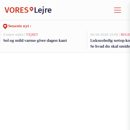
VORES
Lejre
Seneste nyt ›
5 timer siden |
VEJRET
06-08-2026 13:00 |
BOLI
Sol og mild varme giver dagen kant
Luksusbolig netop kom
Se hvad du skal smide 
adresser her