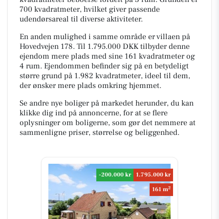
700 kvadratmeter, hvilket giver passende
udendørsareal til diverse aktiviteter.
En anden mulighed i samme område er villaen på
Hovedvejen 178. Til 1.795.000 DKK tilbyder denne
ejendom mere plads med sine 161 kvadratmeter og
4 rum. Ejendommen befinder sig på en betydeligt
større grund på 1.982 kvadratmeter, ideel til dem,
der ønsker mere plads omkring hjemmet.
Se andre nye boliger på markedet herunder, du kan
klikke dig ind på annoncerne, for at se flere
oplysninger om boligerne, som gør det nemmere at
sammenligne priser, størrelse og beliggenhed.
-200.000 kr
1.795.000 kr
2
161 m