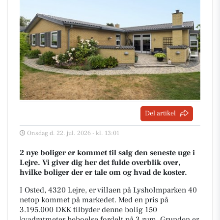
Del artikel
Onsdag d. 22. jul. 2026 - kl. 13:01
2 nye boliger er kommet til salg den seneste uge i
Lejre. Vi giver dig her det fulde overblik over,
hvilke boliger der er tale om og hvad de koster.
I Osted, 4320 Lejre, er villaen på Lysholmparken 40
netop kommet på markedet. Med en pris på
3.195.000 DKK tilbyder denne bolig 150
kvadratmeter beboelse fordelt på 3 rum. Grunden er