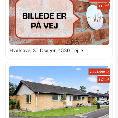
2
141 m
Hvalsøvej 27 Osager, 4320 Lejre
2.495.000 kr
2
117 m