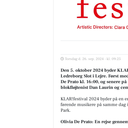
Torsdag d. 26. sep. 2024 - kl. 09:25
Den 5. oktober 2024 byder KLAR!
Ledreborg Slot i Lejre. Først med
De Prato kl. 16:00, og senere p
blokfløjtenist Dan Laurin og ce
KLAR!festival 2024 byder på en e
førende musikere på samme dag i
Park.
Olivia De Prato: En rejse genn