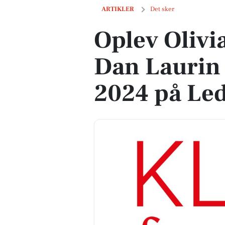
Oplev Olivia De Prato og Dan Laurin ti
ARTIKLER
Det sker
Oplev Olivi
Dan Laurin 
2024 på Led