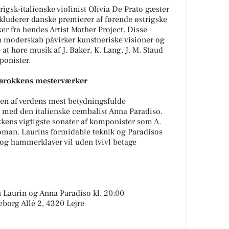
igsk-italienske violinist Olivia De Prato gæster
kluderer danske premierer af førende østrigske
r fra hendes Artist Mother Project. Disse
 moderskab påvirker kunstneriske visioner og
 at høre musik af J. Baker, K. Lang, J. M. Staud
ponister.
Barokkens mesterværker
 en af verdens mest betydningsfulde
 med den italienske cembalist Anna Paradiso.
kkens vigtigste sonater af komponister som A.
Roman. Laurins formidable teknik og Paradisos
 og hammerklaver vil uden tvivl betage
an Laurin og Anna Paradiso kl. 20:00
eborg Allé 2, 4320 Lejre