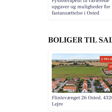
Fysioterapeut til varierede
opgaver og muligheder for
fastansættelse i Osted
BOLIGER TIL SAL
2.995.0
1
Flintevænget 26 Osted, 432
Lejre