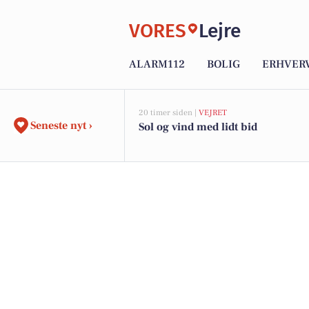
VORES
Lejre
ALARM112
BOLIG
ERHVER
20 timer siden |
VEJRET
Seneste nyt ›
Sol og vind med lidt bid