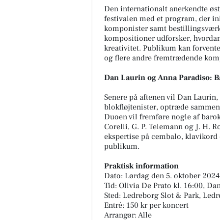
Den internationalt anerkendte østr
festivalen med et program, der in
komponister samt bestillingsværke
kompositioner udforsker, hvordan
kreativitet. Publikum kan forvente
og flere andre fremtrædende kom
Dan Laurin og Anna Paradiso: 
Senere på aftenen vil Dan Laurin,
blokfløjtenister, optræde sammen
Duoen vil fremføre nogle af baro
Corelli, G. P. Telemann og J. H. 
ekspertise på cembalo, klavikord
publikum.
Praktisk information
Dato: Lørdag den 5. oktober 2024
Tid: Olivia De Prato kl. 16:00, D
Sted: Ledreborg Slot & Park, Ledr
Entré: 150 kr per koncert
Arrangør: Alle