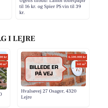
Ugens tilbud: Lambi toiletpapir
til 16 kr. og Spier PS vin til 39
kr.
G I LEJRE
00 kr
6.500.000 kr
2
2
00 m
141 m
Hvalsøvej 27 Osager, 4320
0
Lejre