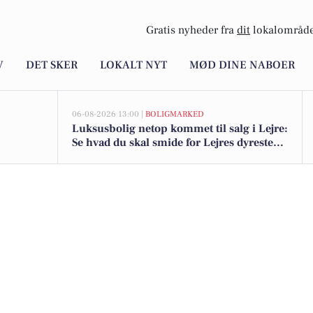
Gratis nyheder fra
dit
lokalområde
V
DET SKER
LOKALT NYT
MØD DINE NABOER
06-08-2026 13:00 |
BOLIGMARKED
Luksusbolig netop kommet til salg i Lejre:
Se hvad du skal smide for Lejres dyreste
adresser her