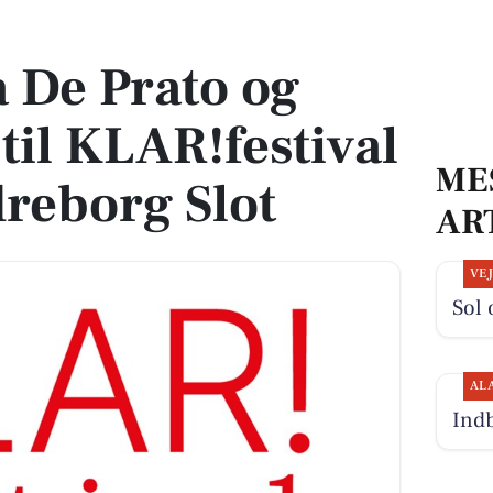
l KLAR!festival 2024 på Ledreborg Slot
a De Prato og
til KLAR!festival
ME
reborg Slot
AR
VE
Sol 
AL
Indb