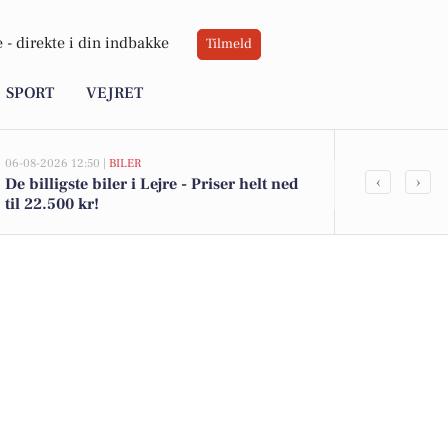
 -
direkte i din indbakke
Tilmeld
SPORT
VEJRET
06-08-2026 12:50 |
BILER
05-08-2026 13:01
‹
›
De billigste biler i Lejre - Priser helt ned
Top 6 over dy
til 22.500 kr!
Priser op til