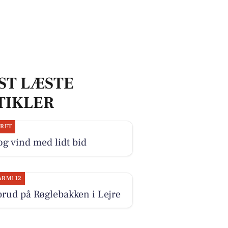
ST LÆSTE
TIKLER
JRET
og vind med lidt bid
ARM112
rud på Røglebakken i Lejre