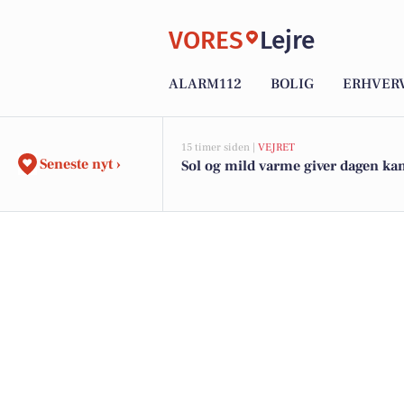
VORES
Lejre
ALARM112
BOLIG
ERHVER
15 timer siden |
VEJRET
Seneste nyt ›
Sol og mild varme giver dagen ka