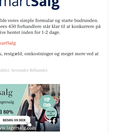
fylde vores simple formular og starte budrunden.
es 450 forhandlere står klar til at konkurrere på
live hentet inden for 1-2 dage.
martSalg
rik, restgæld, omkostninger og meget mere ved at
kilder, herunder Bilhandel.