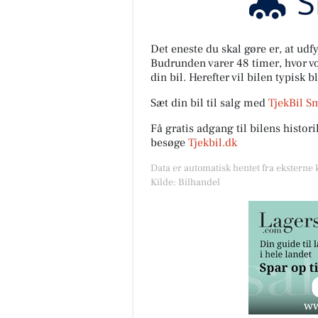
Det eneste du skal gøre er, at ud
Budrunden varer 48 timer, hvor vor
din bil. Herefter vil bilen typisk b
Sæt din bil til salg med
TjekBil S
Få gratis adgang til bilens histo
besøge
Tjekbil.dk
Data er automatisk hentet fra eksterne 
Kilde: Bilhandel