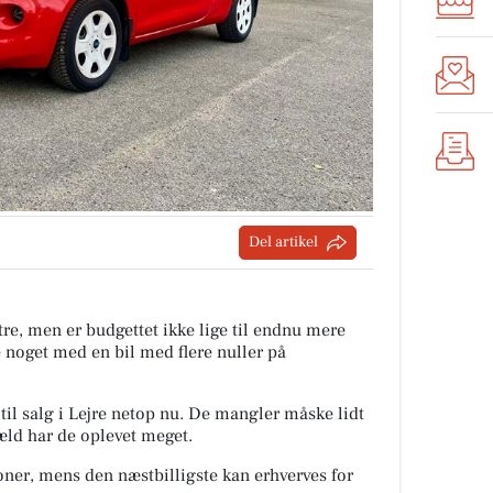
Del artikel
tre, men er budgettet ikke lige til endnu mere
e noget med en bil med flere nuller på
r til salg i Lejre netop nu. De mangler måske lidt
æld har de oplevet meget.
roner, mens den næstbilligste kan erhverves for