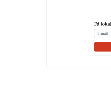
Få loka
Email