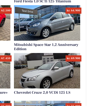
Ford Fiesta 1,0 SCTi 125 Titanium
. 62.500
kr. 64.900
Mitsubishi Space Star 1,2 Anniversary
Edition
. 67.450
kr. 69.900
lure+
Chevrolet Cruze 2,0 VCDi 125 LS