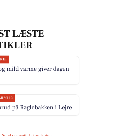
ST LÆSTE
TIKLER
JRET
og mild varme giver dagen
t
ARM112
rud på Røglebakken i Lejre
Send en gratis lykønskning