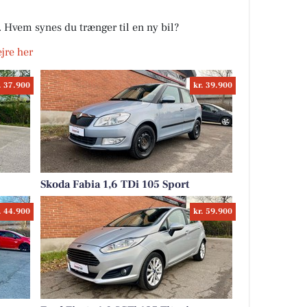
r. Hvem synes du trænger til en ny bil?
ejre her
. 37.900
kr. 39.900
Skoda Fabia 1,6 TDi 105 Sport
. 44.900
kr. 59.900