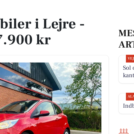
.900 kr
biler i Lejre -
ME
7.900 kr
AR
VE
Sol 
kan
AL
Indb