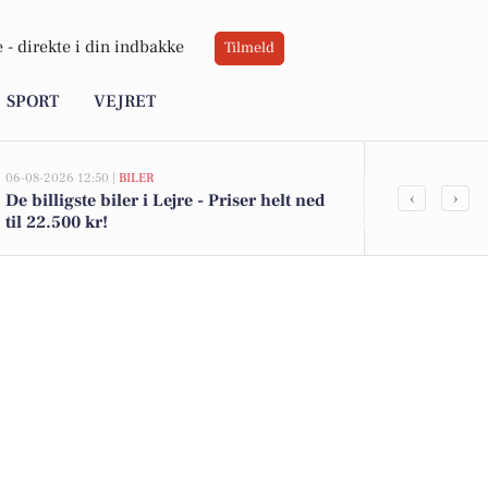
 -
direkte i din indbakke
Tilmeld
SPORT
VEJRET
06-08-2026 12:50 |
BILER
05-08-2026 13:01
‹
›
De billigste biler i Lejre - Priser helt ned
Top 6 over dy
til 22.500 kr!
Priser op til