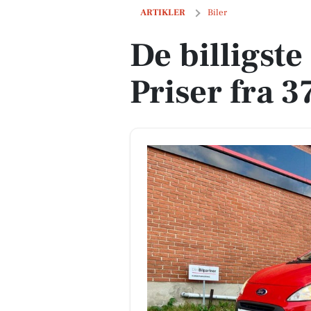
De billigste biler i Lejre - Priser fra 37
ARTIKLER
Biler
De billigste 
Priser fra 3