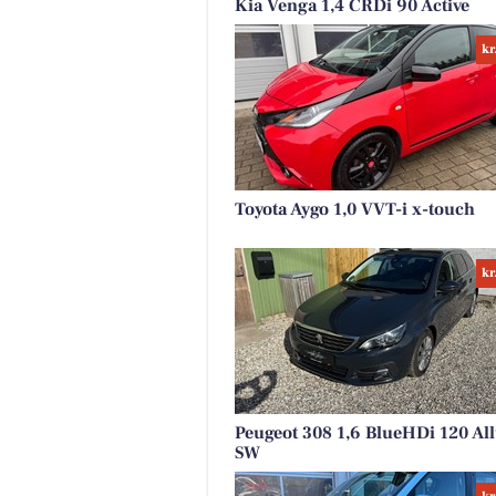
Kia Venga 1,4 CRDi 90 Active
kr
Toyota Aygo 1,0 VVT-i x-touch
kr
Peugeot 308 1,6 BlueHDi 120 Al
SW