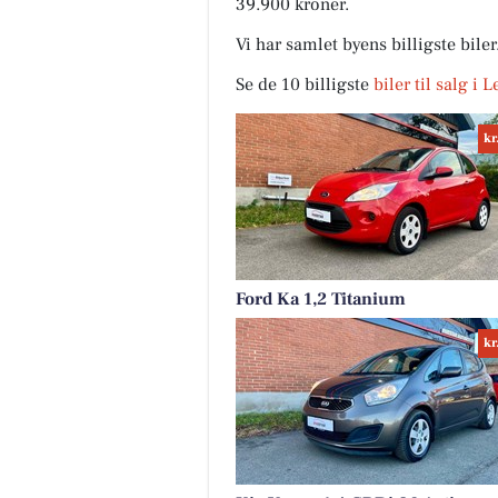
39.900 kroner.
Vi har samlet byens billigste bile
Se de 10 billigste
biler til salg i L
kr
Ford Ka 1,2 Titanium
kr