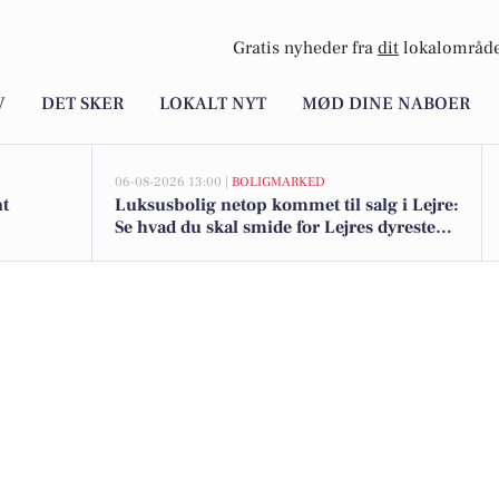
Gratis nyheder fra
dit
lokalområde
V
DET SKER
LOKALT NYT
MØD DINE NABOER
06-08-2026 13:00 |
BOLIGMARKED
nt
Luksusbolig netop kommet til salg i Lejre:
Se hvad du skal smide for Lejres dyreste
adresser her