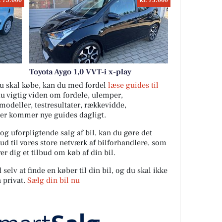
. 75.000
kr. 75.000
Toyota Aygo 1,0 VVT-i x-play
 du skal købe, kan du med fordel
læse guides til
du vigtig viden om fordele, ulemper,
ilmodeller, testresultater, rækkevidde,
Der kommer nye guides dagligt.
 og uforpligtende salg af bil, kan du gøre det
ud til vores store netværk af bilforhandlere, som
er dig et tilbud om køb af din bil.
elv at finde en køber til din bil, og du skal ikke
 privat.
Sælg din bil nu