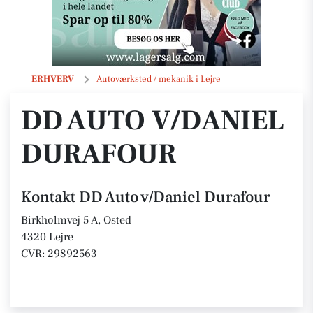
DD Auto v/Daniel Durafour
ERHVERV
Autoværksted / mekanik i Lejre
DD AUTO V/DANIEL
DURAFOUR
Kontakt DD Auto v/Daniel Durafour
Birkholmvej 5 A, Osted
4320 Lejre
CVR: 29892563