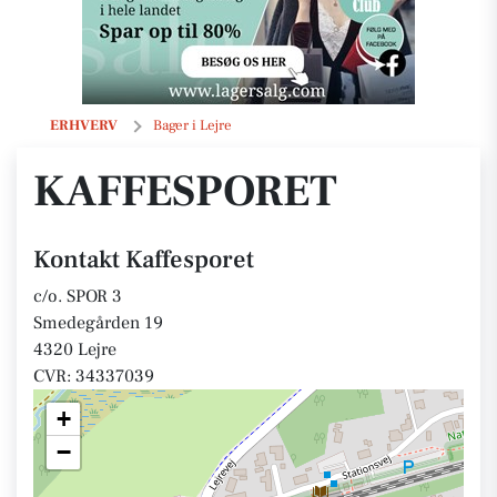
Kaffesporet
ERHVERV
Bager i Lejre
KAFFESPORET
Kontakt Kaffesporet
c/o. SPOR 3
Smedegården 19
4320 Lejre
CVR: 34337039
+
−