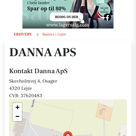
Danna ApS
ERHVERV
Tømrer i Lejre
DANNA APS
Kontakt Danna ApS
Skovholmvej 4, Osager
4320 Lejre
CVR: 37620483
+
−