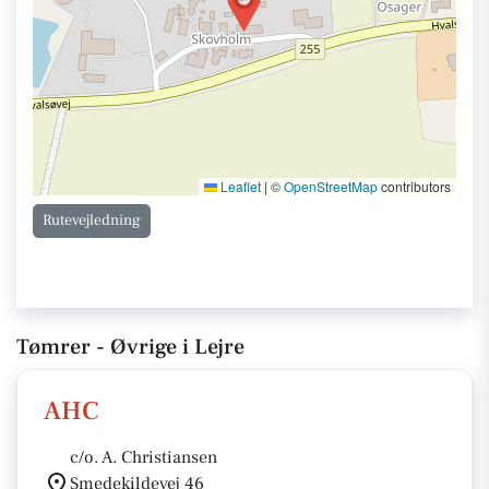
Leaflet
|
©
OpenStreetMap
contributors
Rutevejledning
Tømrer - Øvrige i Lejre
AHC
c/o. A. Christiansen
Smedekildevej 46